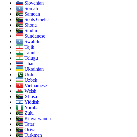
Slovenian
Somali
Samoan
Scots Gaelic
Shona
Sindhi
Sundanese
Swahili
Tajik
Tamil
Telugu
Thai
Ukrainian
Urdu
Uzbek
Vietnamese
Welsh
Xhosa
Yiddish
Yoruba
Zulu
Kinyarwanda
Tatar
Oriya
Turkmen