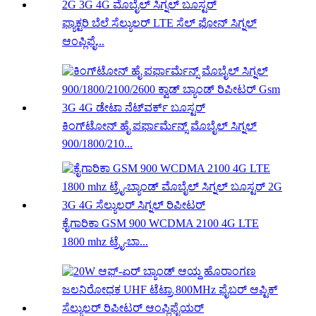
ಫ್ಯಾಕ್ಟರಿ ಬೆಲೆ ಸೆಲ್ಯುಲರ್ LTE ಸೆಲ್ ಫೋನ್ ಸಿಗ್ನಲ್
ಆಂಪ್ಲಿಫೈ...
ಕಿಂಗ್‌ಟೋನ್ ಹೈ ಪರ್ಫಾರ್ಮೆನ್ಸ್ ಮೊಬೈಲ್ ಸಿಗ್ನಲ್
900/1800/210...
ಕೈಗಾರಿಕಾ GSM 900 WCDMA 2100 4G LTE
1800 mhz ಟ್ರೈ-ಬಾ...