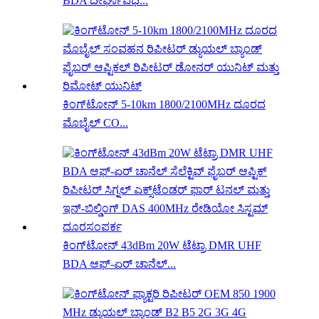
BDA ದೀರ್ಘಾವಧಿ...
ಕಿಂಗ್‌ಟೋನ್ 5-10km 1800/2100MHz ದೂರದ
ಮೊಬೈಲ್ CO...
ಕಿಂಗ್‌ಟೋನ್ 43dBm 20W ಟೆಟ್ರಾ DMR UHF
BDA ಆಫ್-ಏರ್ ಚಾನೆಲ್...