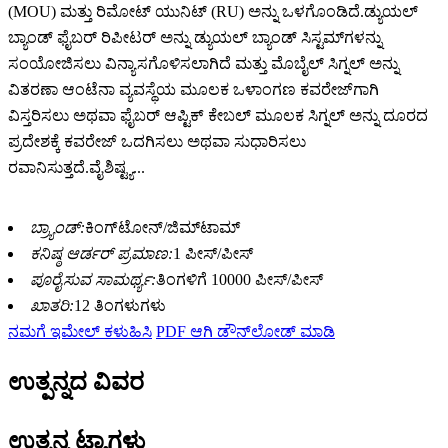
(MOU) ಮತ್ತು ರಿಮೋಟ್ ಯುನಿಟ್ (RU) ಅನ್ನು ಒಳಗೊಂಡಿದೆ.ಡ್ಯುಯಲ್
ಬ್ಯಾಂಡ್ ಫೈಬರ್ ರಿಪೀಟರ್ ಅನ್ನು ಡ್ಯುಯಲ್ ಬ್ಯಾಂಡ್ ಸಿಸ್ಟಮ್‌ಗಳನ್ನು
ಸಂಯೋಜಿಸಲು ವಿನ್ಯಾಸಗೊಳಿಸಲಾಗಿದೆ ಮತ್ತು ಮೊಬೈಲ್ ಸಿಗ್ನಲ್ ಅನ್ನು
ವಿತರಣಾ ಆಂಟೆನಾ ವ್ಯವಸ್ಥೆಯ ಮೂಲಕ ಒಳಾಂಗಣ ಕವರೇಜ್‌ಗಾಗಿ
ವಿಸ್ತರಿಸಲು ಅಥವಾ ಫೈಬರ್ ಆಪ್ಟಿಕ್ ಕೇಬಲ್ ಮೂಲಕ ಸಿಗ್ನಲ್ ಅನ್ನು ದೂರದ
ಪ್ರದೇಶಕ್ಕೆ ಕವರೇಜ್ ಒದಗಿಸಲು ಅಥವಾ ಸುಧಾರಿಸಲು
ರವಾನಿಸುತ್ತದೆ.ವೈಶಿಷ್ಟ್ಯ...
ಬ್ರ್ಯಾಂಡ್:
ಕಿಂಗ್‌ಟೋನ್/ಜಿಮ್‌ಟಾಮ್
ಕನಿಷ್ಠ ಆರ್ಡರ್ ಪ್ರಮಾಣ:
1 ಪೀಸ್/ಪೀಸ್
ಪೂರೈಸುವ ಸಾಮರ್ಥ್ಯ:
ತಿಂಗಳಿಗೆ 10000 ಪೀಸ್/ಪೀಸ್
ಖಾತರಿ:
12 ತಿಂಗಳುಗಳು
ನಮಗೆ ಇಮೇಲ್ ಕಳುಹಿಸಿ
PDF ಆಗಿ ಡೌನ್‌ಲೋಡ್ ಮಾಡಿ
ಉತ್ಪನ್ನದ ವಿವರ
ಉತ್ಪನ್ನ ಟ್ಯಾಗ್ಗಳು