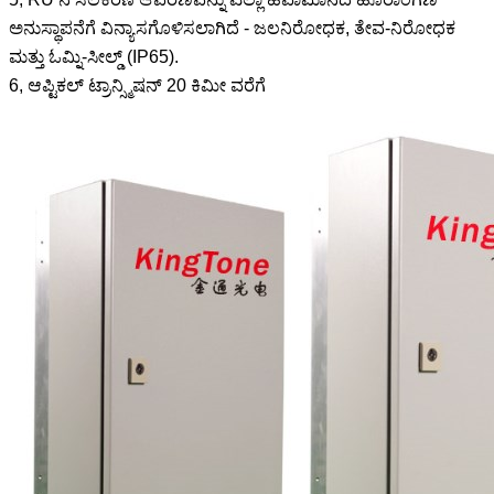
ಅನುಸ್ಥಾಪನೆಗೆ ವಿನ್ಯಾಸಗೊಳಿಸಲಾಗಿದೆ - ಜಲನಿರೋಧಕ, ತೇವ-ನಿರೋಧಕ
ಮತ್ತು ಓಮ್ನಿ-ಸೀಲ್ಡ್ (IP65).
6, ಆಪ್ಟಿಕಲ್ ಟ್ರಾನ್ಸ್ಮಿಷನ್ 20 ಕಿಮೀ ವರೆಗೆ