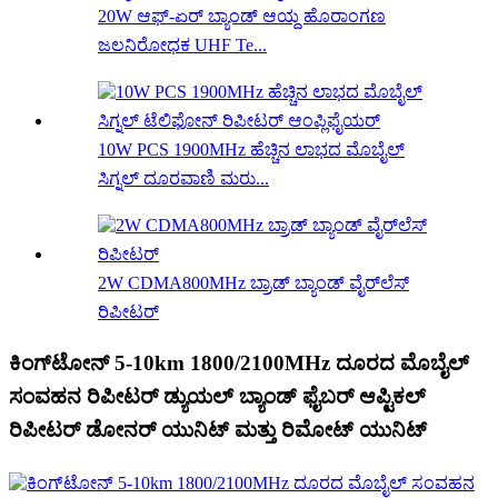
20W ಆಫ್-ಏರ್ ಬ್ಯಾಂಡ್ ಆಯ್ದ ಹೊರಾಂಗಣ
ಜಲನಿರೋಧಕ UHF Te...
10W PCS 1900MHz ಹೆಚ್ಚಿನ ಲಾಭದ ಮೊಬೈಲ್
ಸಿಗ್ನಲ್ ದೂರವಾಣಿ ಮರು...
2W CDMA800MHz ಬ್ರಾಡ್ ಬ್ಯಾಂಡ್ ವೈರ್‌ಲೆಸ್
ರಿಪೀಟರ್
ಕಿಂಗ್‌ಟೋನ್ 5-10km 1800/2100MHz ದೂರದ ಮೊಬೈಲ್
ಸಂವಹನ ರಿಪೀಟರ್ ಡ್ಯುಯಲ್ ಬ್ಯಾಂಡ್ ಫೈಬರ್ ಆಪ್ಟಿಕಲ್
ರಿಪೀಟರ್ ಡೋನರ್ ಯುನಿಟ್ ಮತ್ತು ರಿಮೋಟ್ ಯುನಿಟ್