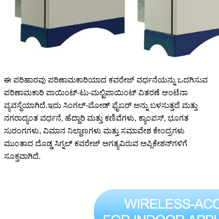
ಈ ಪರಿಹಾರವು ಪರಿಣಾಮಕಾರಿಯಾದ ಕವರೇಜ್ ವರ್ಧನೆಯನ್ನು ಒದಗಿಸುವ
ಪರಿಣಾಮಕಾರಿ ಪಾಯಿಂಟ್-ಟು-ಮಲ್ಟಿಪಾಯಿಂಟ್ ವಿತರಣೆ ಆಂಟೆನಾ
ವ್ಯವಸ್ಥೆಯಾಗಿದೆ.ಇದು ಸಿಂಗಲ್-ಮೋಡ್ ಫೈಬರ್ ಅನ್ನು ಬಳಸುತ್ತದೆ ಮತ್ತು
ನಗರಾದ್ಯಂತ ವರ್ಧನೆ, ಹೆದ್ದಾರಿ ಮತ್ತು ಕಣಿವೆಗಳು, ಕ್ಯಾಂಪಸ್, ಭೂಗತ
ಸುರಂಗಗಳು, ವಿಮಾನ ನಿಲ್ದಾಣಗಳು ಮತ್ತು ಸಮಾವೇಶ ಕೇಂದ್ರಗಳು
ಮುಂತಾದ ದೊಡ್ಡ ಸಿಗ್ನಲ್ ಕವರೇಜ್ ಅಗತ್ಯವಿರುವ ಅಪ್ಲಿಕೇಶನ್‌ಗಳಿಗೆ
ಸೂಕ್ತವಾಗಿದೆ.