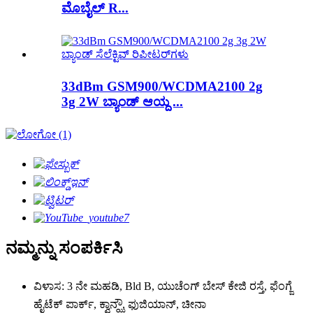
ಮೊಬೈಲ್ R...
33dBm GSM900/WCDMA2100 2g
3g 2W ಬ್ಯಾಂಡ್ ಆಯ್ದ ...
ನಮ್ಮನ್ನು ಸಂಪರ್ಕಿಸಿ
ವಿಳಾಸ: 3 ನೇ ಮಹಡಿ, Bld B, ಯುಚೆಂಗ್ ಬೇಸ್ ಕೇಜಿ ರಸ್ತೆ, ಫೆಂಗ್ಜೆ
ಹೈಟೆಕ್ ಪಾರ್ಕ್, ಕ್ವಾನ್ಝೌ, ಫುಜಿಯಾನ್, ಚೀನಾ