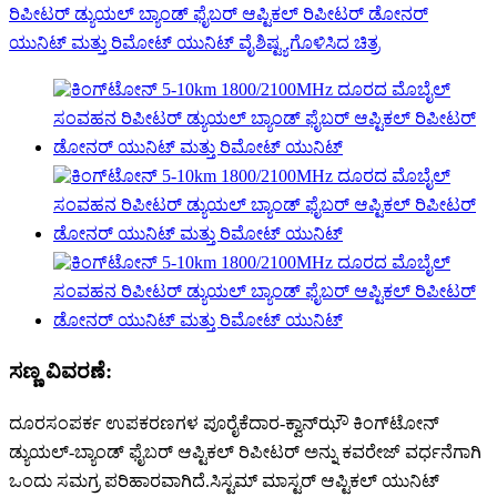
ಸಣ್ಣ ವಿವರಣೆ:
ದೂರಸಂಪರ್ಕ ಉಪಕರಣಗಳ ಪೂರೈಕೆದಾರ-ಕ್ವಾನ್‌ಝೌ ಕಿಂಗ್‌ಟೋನ್
ಡ್ಯುಯಲ್-ಬ್ಯಾಂಡ್ ಫೈಬರ್ ಆಪ್ಟಿಕಲ್ ರಿಪೀಟರ್ ಅನ್ನು ಕವರೇಜ್ ವರ್ಧನೆಗಾಗಿ
ಒಂದು ಸಮಗ್ರ ಪರಿಹಾರವಾಗಿದೆ.ಸಿಸ್ಟಮ್ ಮಾಸ್ಟರ್ ಆಪ್ಟಿಕಲ್ ಯುನಿಟ್