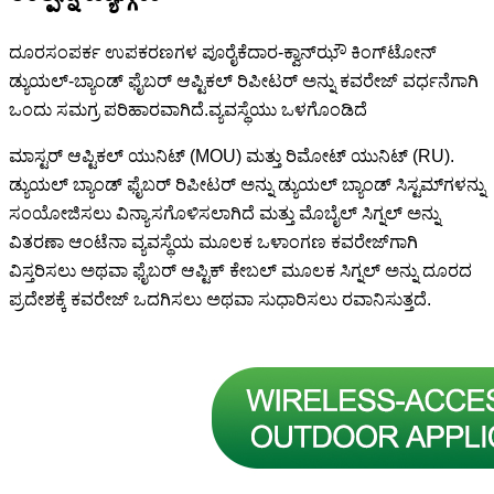
ದೂರಸಂಪರ್ಕ ಉಪಕರಣಗಳ ಪೂರೈಕೆದಾರ-ಕ್ವಾನ್‌ಝೌ ಕಿಂಗ್‌ಟೋನ್
ಡ್ಯುಯಲ್-ಬ್ಯಾಂಡ್ ಫೈಬರ್ ಆಪ್ಟಿಕಲ್ ರಿಪೀಟರ್ ಅನ್ನು ಕವರೇಜ್ ವರ್ಧನೆಗಾಗಿ
ಒಂದು ಸಮಗ್ರ ಪರಿಹಾರವಾಗಿದೆ.ವ್ಯವಸ್ಥೆಯು ಒಳಗೊಂಡಿದೆ
ಮಾಸ್ಟರ್ ಆಪ್ಟಿಕಲ್ ಯುನಿಟ್ (MOU) ಮತ್ತು ರಿಮೋಟ್ ಯುನಿಟ್ (RU).
ಡ್ಯುಯಲ್ ಬ್ಯಾಂಡ್ ಫೈಬರ್ ರಿಪೀಟರ್ ಅನ್ನು ಡ್ಯುಯಲ್ ಬ್ಯಾಂಡ್ ಸಿಸ್ಟಮ್‌ಗಳನ್ನು
ಸಂಯೋಜಿಸಲು ವಿನ್ಯಾಸಗೊಳಿಸಲಾಗಿದೆ ಮತ್ತು ಮೊಬೈಲ್ ಸಿಗ್ನಲ್ ಅನ್ನು
ವಿತರಣಾ ಆಂಟೆನಾ ವ್ಯವಸ್ಥೆಯ ಮೂಲಕ ಒಳಾಂಗಣ ಕವರೇಜ್‌ಗಾಗಿ
ವಿಸ್ತರಿಸಲು ಅಥವಾ ಫೈಬರ್ ಆಪ್ಟಿಕ್ ಕೇಬಲ್ ಮೂಲಕ ಸಿಗ್ನಲ್ ಅನ್ನು ದೂರದ
ಪ್ರದೇಶಕ್ಕೆ ಕವರೇಜ್ ಒದಗಿಸಲು ಅಥವಾ ಸುಧಾರಿಸಲು ರವಾನಿಸುತ್ತದೆ.