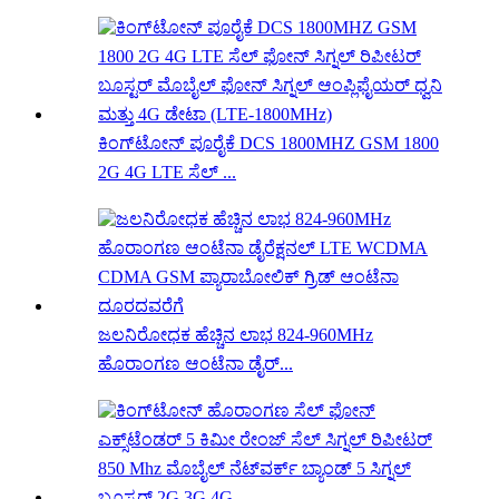
ಕಿಂಗ್‌ಟೋನ್ ಪೂರೈಕೆ DCS 1800MHZ GSM 1800
2G 4G LTE ಸೆಲ್ ...
ಜಲನಿರೋಧಕ ಹೆಚ್ಚಿನ ಲಾಭ 824-960MHz
ಹೊರಾಂಗಣ ಆಂಟೆನಾ ಡೈರ್...