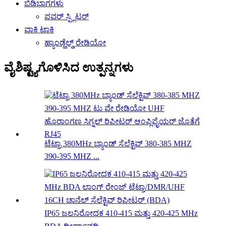
ಬಿಡಿಭಾಗಗಳು
ಪವರ್ ಸ್ಪ್ಲಿಟರ್
ವಾಕಿ ಟಾಕಿ
ಹ್ಯಾಂಡ್ಹೆಲ್ಡ್ ರೇಡಿಯೋ
ವೈಶಿಷ್ಟ್ಯಗೊಳಿಸಿದ ಉತ್ಪನ್ನಗಳು
ಟೆಟ್ರಾ 380MHz ಬ್ಯಾಂಡ್ ಸೆಲೆಕ್ಟಿವ್ 380-385 MHZ
390-395 MHZ ...
IP65 ಜಲನಿರೋಧಕ 410-415 ಮತ್ತು 420-425 MHz