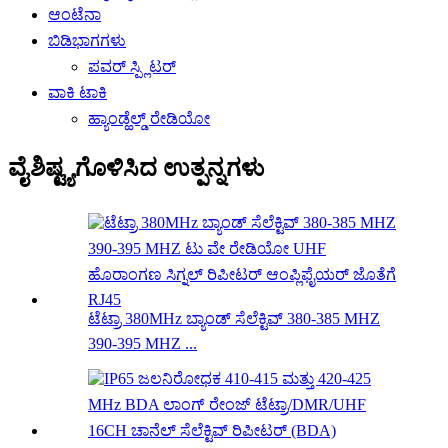
ಆಂಟೆನಾ
ಬಿಡಿಭಾಗಗಳು
ಪವರ್ ಸ್ಪ್ಲಿಟರ್
ವಾಕಿ ಟಾಕಿ
ಹ್ಯಾಂಡ್ಹೆಲ್ಡ್ ರೇಡಿಯೋ
ವೈಶಿಷ್ಟ್ಯಗೊಳಿಸಿದ ಉತ್ಪನ್ನಗಳು
ಟೆಟ್ರಾ 380MHz ಬ್ಯಾಂಡ್ ಸೆಲೆಕ್ಟಿವ್ 380-385 MHZ
390-395 MHZ ...