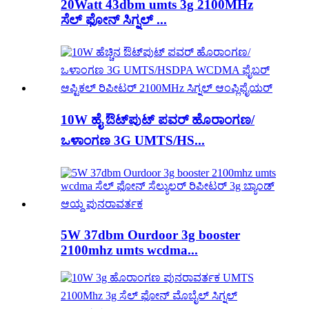
20Watt 43dbm umts 3g 2100MHz
ಸೆಲ್ ಫೋನ್ ಸಿಗ್ನಲ್ ...
10W ಹೈ ಔಟ್‌ಪುಟ್ ಪವರ್ ಹೊರಾಂಗಣ/
ಒಳಾಂಗಣ 3G UMTS/HS...
5W 37dbm Ourdoor 3g booster
2100mhz umts wcdma...