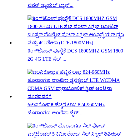
ಪವರ್ ಡ್ಯುಯಲ್ ಬ್ಯಾನ್...
ಕಿಂಗ್‌ಟೋನ್ ಪೂರೈಕೆ DCS 1800MHZ GSM 1800
2G 4G LTE ಸೆಲ್ ...
ಜಲನಿರೋಧಕ ಹೆಚ್ಚಿನ ಲಾಭ 824-960MHz
ಹೊರಾಂಗಣ ಆಂಟೆನಾ ಡೈರ್...