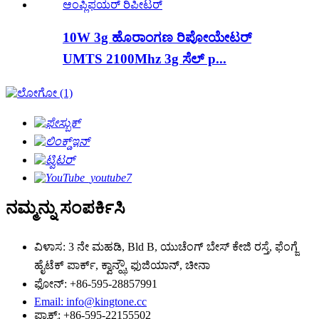
10W 3g ಹೊರಾಂಗಣ ರಿಪೋಯೇಟರ್
UMTS 2100Mhz 3g ಸೆಲ್ p...
ನಮ್ಮನ್ನು ಸಂಪರ್ಕಿಸಿ
ವಿಳಾಸ: 3 ನೇ ಮಹಡಿ, Bld B, ಯುಚೆಂಗ್ ಬೇಸ್ ಕೇಜಿ ರಸ್ತೆ, ಫೆಂಗ್ಜೆ
ಹೈಟೆಕ್ ಪಾರ್ಕ್, ಕ್ವಾನ್ಝೌ, ಫುಜಿಯಾನ್, ಚೀನಾ
ಫೋನ್: +86-595-28857991
Email: info@kingtone.cc
ಫ್ಯಾಕ್ಸ್: +86-595-22155502