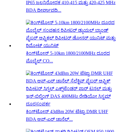
IP65 ಜಲನಿರೋಧಕ 410-415 ಮತ್ತು 420-425 MHz
BDA ದೀರ್ಘಾವಧಿ...
ಕಿಂಗ್‌ಟೋನ್ 5-10km 1800/2100MHz ದೂರದ
ಮೊಬೈಲ್ CO...
ಕಿಂಗ್‌ಟೋನ್ 43dBm 20W ಟೆಟ್ರಾ DMR UHF
BDA ಆಫ್-ಏರ್ ಚಾನೆಲ್...