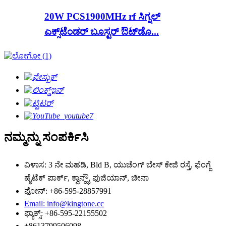
20W PCS1900MHz rf ಸಿಗ್ನಲ್
ಎಕ್ಸ್‌ಟೆಂಡರ್ ಬೂಸ್ಟರ್ ಔಟ್‌ಡೊ...
ನಮ್ಮನ್ನು ಸಂಪರ್ಕಿಸಿ
ವಿಳಾಸ: 3 ನೇ ಮಹಡಿ, Bld B, ಯುಚೆಂಗ್ ಬೇಸ್ ಕೇಜಿ ರಸ್ತೆ, ಫೆಂಗ್ಜೆ
ಹೈಟೆಕ್ ಪಾರ್ಕ್, ಕ್ವಾನ್ಝೌ, ಫುಜಿಯಾನ್, ಚೀನಾ
ಫೋನ್: +86-595-28857991
Email: info@kingtone.cc
ಫ್ಯಾಕ್ಸ್: +86-595-22155502
+8613799506098