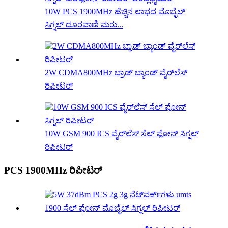
10W PCS 1900MHz ಹೆಚ್ಚಿನ ಲಾಭದ ಮೊಬೈಲ್
ಸಿಗ್ನಲ್ ದೂರವಾಣಿ ಮರು...
2W CDMA800MHz ಬ್ರಾಡ್ ಬ್ಯಾಂಡ್ ವೈರ್‌ಲೆಸ್
ರಿಪೀಟರ್
10W GSM 900 ICS ವೈರ್‌ಲೆಸ್ ಸೆಲ್ ಫೋನ್ ಸಿಗ್ನಲ್
ರಿಪೀಟರ್
PCS 1900MHz ರಿಪೀಟರ್