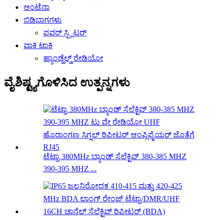
ಆಂಟೆನಾ
ಬಿಡಿಭಾಗಗಳು
ಪವರ್ ಸ್ಪ್ಲಿಟರ್
ವಾಕಿ ಟಾಕಿ
ಹ್ಯಾಂಡ್ಹೆಲ್ಡ್ ರೇಡಿಯೋ
ವೈಶಿಷ್ಟ್ಯಗೊಳಿಸಿದ ಉತ್ಪನ್ನಗಳು
ಟೆಟ್ರಾ 380MHz ಬ್ಯಾಂಡ್ ಸೆಲೆಕ್ಟಿವ್ 380-385 MHZ
390-395 MHZ ...