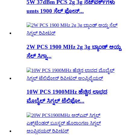
5W 37dBm PCS 2g 3g ನೆಟ್‌ವರ್ಕ್‌ಗಳು
umts 1900 ಸೆಲ್ ಫೋನ್...
2W PCS 1900 MHz 2g 3g ಬ್ಯಾಂಡ್ ಆಯ್ದ
ಸೆಲ್ ಸಿಗ್ನಾ...
10W PCS 1900MHz ಹೆಚ್ಚಿನ ಲಾಭದ
ಮೊಬೈಲ್ ಸಿಗ್ನಲ್ ಟೆಲಿಫೋ...