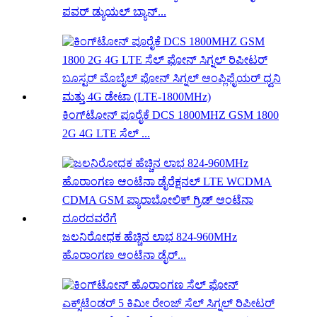
ಪವರ್ ಡ್ಯುಯಲ್ ಬ್ಯಾನ್...
ಕಿಂಗ್‌ಟೋನ್ ಪೂರೈಕೆ DCS 1800MHZ GSM 1800
2G 4G LTE ಸೆಲ್ ...
ಜಲನಿರೋಧಕ ಹೆಚ್ಚಿನ ಲಾಭ 824-960MHz
ಹೊರಾಂಗಣ ಆಂಟೆನಾ ಡೈರ್...