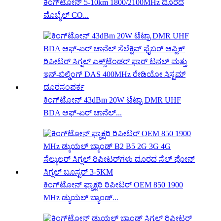
ಕಿಂಗ್‌ಟೋನ್ 5-10km 1800/2100MHz ದೂರದ
ಮೊಬೈಲ್ CO...
ಕಿಂಗ್‌ಟೋನ್ 43dBm 20W ಟೆಟ್ರಾ DMR UHF
BDA ಆಫ್-ಏರ್ ಚಾನೆಲ್...
ಕಿಂಗ್‌ಟೋನ್ ಫ್ಯಾಕ್ಟರಿ ರಿಪೀಟರ್ OEM 850 1900
MHz ಡ್ಯುಯಲ್ ಬ್ಯಾಂಡ್...