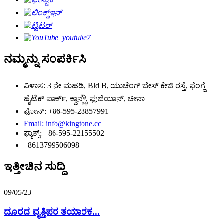
ನಮ್ಮನ್ನು ಸಂಪರ್ಕಿಸಿ
ವಿಳಾಸ: 3 ನೇ ಮಹಡಿ, Bld B, ಯುಚೆಂಗ್ ಬೇಸ್ ಕೇಜಿ ರಸ್ತೆ, ಫೆಂಗ್ಜೆ
ಹೈಟೆಕ್ ಪಾರ್ಕ್, ಕ್ವಾನ್ಝೌ, ಫುಜಿಯಾನ್, ಚೀನಾ
ಫೋನ್: +86-595-28857991
Email: info@kingtone.cc
ಫ್ಯಾಕ್ಸ್: +86-595-22155502
+8613799506098
ಇತ್ತೀಚಿನ ಸುದ್ದಿ
09/05/23
ದೂರದ ವೃತ್ತಿಪರ ತಯಾರಕ...