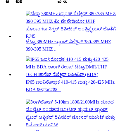
ಟೆಟ್ರಾ 380MHz ಬ್ಯಾಂಡ್ ಸೆಲೆಕ್ಟಿವ್ 380-385 MHZ
390-395 MHZ ...
IP65 ಜಲನಿರೋಧಕ 410-415 ಮತ್ತು 420-425 MHz
BDA ದೀರ್ಘಾವಧಿ...