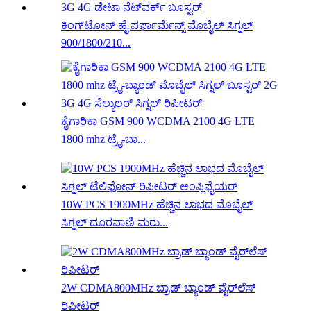
ಕಿಂಗ್‌ಟೋನ್ ಹೈ ಪರ್ಫಾರ್ಮೆನ್ಸ್ ಮೊಬೈಲ್ ಸಿಗ್ನಲ್
900/1800/210...
ಕೈಗಾರಿಕಾ GSM 900 WCDMA 2100 4G LTE
1800 mhz ಟ್ರೈ-ಬಾ...
10W PCS 1900MHz ಹೆಚ್ಚಿನ ಲಾಭದ ಮೊಬೈಲ್
ಸಿಗ್ನಲ್ ದೂರವಾಣಿ ಮರು...
2W CDMA800MHz ಬ್ರಾಡ್ ಬ್ಯಾಂಡ್ ವೈರ್‌ಲೆಸ್
ರಿಪೀಟರ್