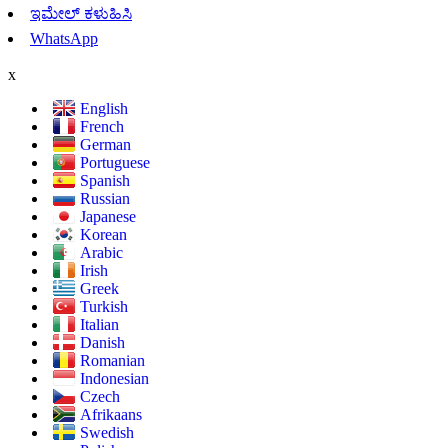
ಇಮೇಲ್ ಕಳುಹಿಸಿ
WhatsApp
x
English
French
German
Portuguese
Spanish
Russian
Japanese
Korean
Arabic
Irish
Greek
Turkish
Italian
Danish
Romanian
Indonesian
Czech
Afrikaans
Swedish